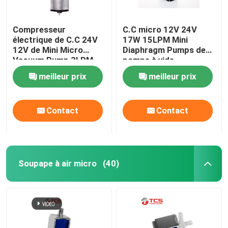
Compresseur
C.C micro 12V 24V
électrique de C.C 24V
17W 15LPM Mini
12V de Mini Micro
Diaphragm Pumps de
Vacuum Pump 3LPM -
pompe à vide
7LPM pour le Massager
meilleur prix
meilleur prix
Contact
Contact
Soupape à air micro
(40)