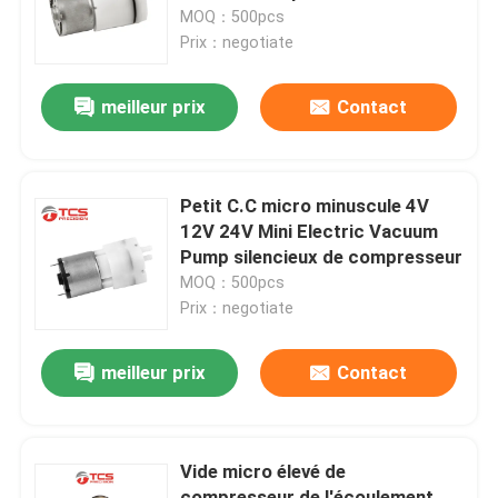
MOQ：500pcs
Prix：negotiate
À propos de nous
meilleur prix
Contact
Visite de l'usine
Contrôle de la qualité
Petit C.C micro minuscule 4V
12V 24V Mini Electric Vacuum
Pump silencieux de compresseur
Nous contacter
MOQ：500pcs
Prix：negotiate
Nouvelles
meilleur prix
Contact
Les affaires
Vide micro élevé de
Le blog
compresseur de l'écoulement