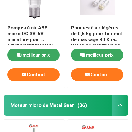
Pompes à air ABS
Pompes à air légères
micro DC 3V-6V
de 0,5 kg pour fauteuil
miniature pour
de massage 80 Kpa
équipement médical /
Pression maximale de
jouets
4,0 à 6,5 L/min
meilleur prix
meilleur prix
Contact
Contact
Moteur micro de Metal Gear
(36)