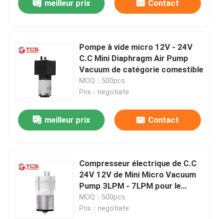
meilleur prix
Contact
Pompe à vide micro 12V - 24V
C.C Mini Diaphragm Air Pump
Vacuum de catégorie comestible
MOQ：500pcs
Prix：negotiate
meilleur prix
Contact
Compresseur électrique de C.C
24V 12V de Mini Micro Vacuum
Pump 3LPM - 7LPM pour le
Massager
MOQ：500pcs
Prix：negotiate