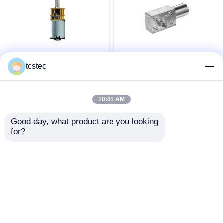
C.C 12V - 24V Mini
C.C à vitesse réduite
Model du moteur 0.07A
6V 12V 24V de moteur
tcstec
de vitesse de Toy
sans brosse planétaire
Smart Home Micro
vertical d'engrenage à
Metal
vis sans fin a embrayé
10:01 AM
meilleur prix
meilleur prix
Good day, what product are you looking 
for?
Contact
Contact
Regardez plus
Aperçu
Au sujet de nous
Contactez-nous
Desktop Site