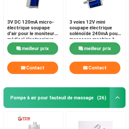
3V DC 120mA micro-
3 voies 12V mini
électrique soupape
soupape électrique
d'air pour le moniteur
solénoïde 240mA pour
médical électronique
massager machine à
de pression artérielle
café
meilleur prix
meilleur prix
Contact
Contact
Pompe à air pour fauteuil de massage
(26)