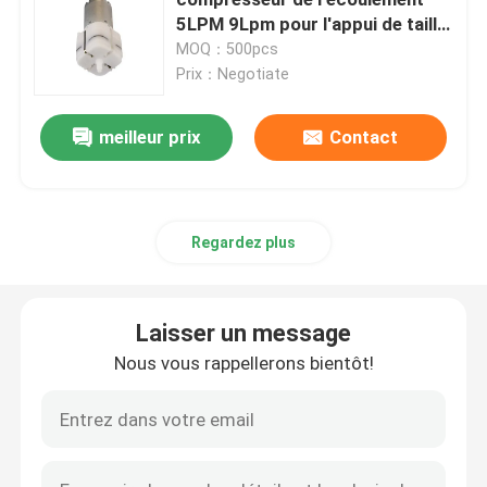
5LPM 9Lpm pour l'appui de taille
d'automobile
MOQ：500pcs
Demandez un devis
Prix：Negotiate
Compresseur micro
meilleur prix
Contact
Pompe à vide micro
Regardez plus
Soupape à air micro
Laisser un message
Pompe à air pour fauteuil de massage
Nous vous rappellerons bientôt!
Moteur micro de Metal Gear
Moteur micro de C.C