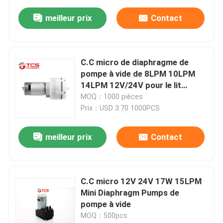
meilleur prix
Contact
C.C micro de diaphragme de
pompe à vide de 8LPM 10LPM
14LPM 12V/24V pour le lit
gonflable
MOQ：1000 pièces
Prix：USD 3.70 1000PCS
meilleur prix
Contact
C.C micro 12V 24V 17W 15LPM
Mini Diaphragm Pumps de
pompe à vide
MOQ：500pcs