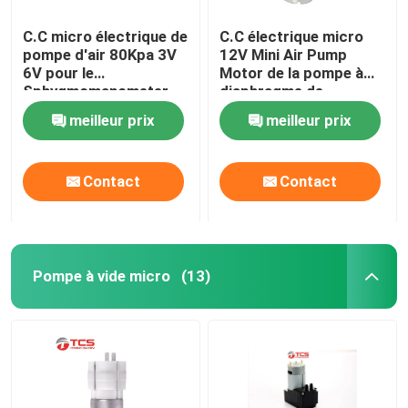
C.C micro électrique de
C.C électrique micro
pompe d'air 80Kpa 3V
12V Mini Air Pump
6V pour le
Motor de la pompe à
Sphygmomanometer
diaphragme de
l'oxygène médical 2.4W
meilleur prix
meilleur prix
Contact
Contact
Pompe à vide micro
(13)