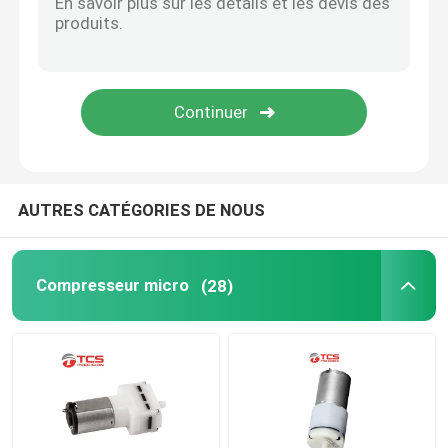
Pompe à eau micro
Valve micro de l'eau
Pompe péristaltique micro
AUTRES CATÉGORIES DE NOUS
Pompe électromagnétique
Compresseur micro
(28)
Électro-aimant va-et-vient de solénoïde