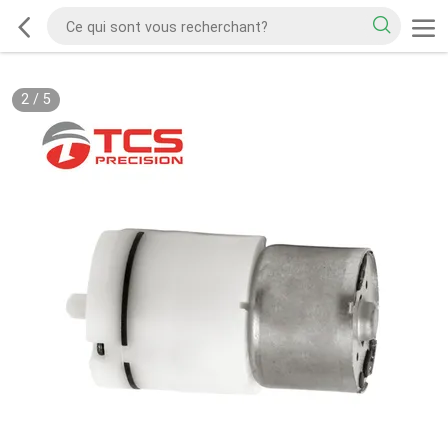
2
/
5