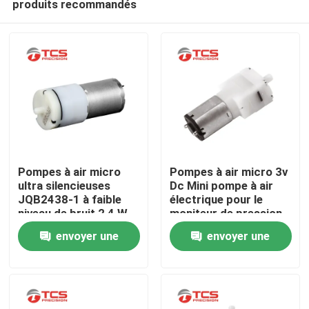
produits recommandés
Pompes à air micro
Pompes à air micro 3v
ultra silencieuses
Dc Mini pompe à air
JQB2438-1 à faible
électrique pour le
niveau de bruit 2,4 W
moniteur de pression
À la maison
de puissance et de
artérielle
envoyer une
envoyer une
débit
Produits
demande
demande
Le spectacle VR