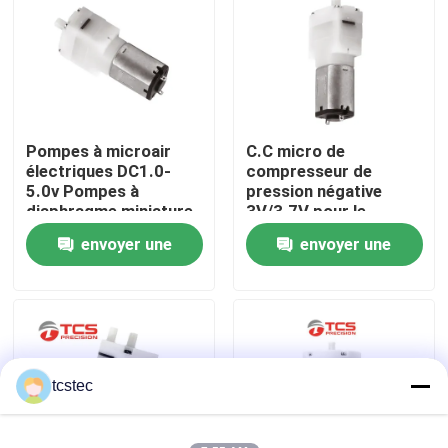
À propos de nous
Visite de l'usine
Pompes à microair
C.C micro de
électriques DC1.0-
compresseur de
Contrôle de la qualité
5.0v Pompes à
pression négative
diaphragme miniature
3V/3.7V pour le
pour les applications
Sphygmomanometer
envoyer une
envoyer une
Nous contacter
de jouets
ROSH
demande
demande
Nouvelles
Les affaires
tcstec
Le blog