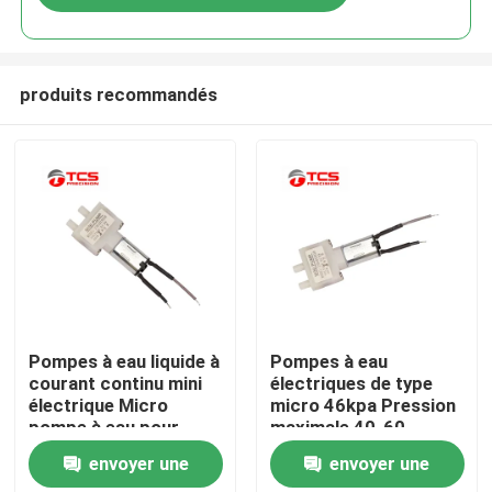
produits recommandés
À la maison
Pompes à eau liquide à
Pompes à eau
courant continu mini
électriques de type
électrique Micro
micro 46kpa Pression
Produits
pompe à eau pour
maximale 40-60
machine à café
ml/min Efficacité du
envoyer une
envoyer une
débit
Le spectacle VR