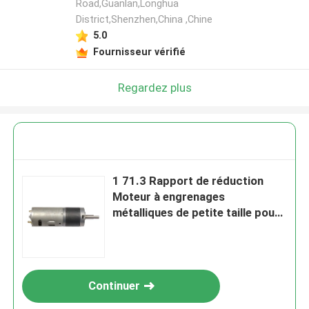
Road,Guanlan,Longhua
District,Shenzhen,China ,Chine
5.0
Fournisseur vérifié
Regardez plus
1 71.3 Rapport de réduction
Moteur à engrenages
métalliques de petite taille pour
un courant nominal ≤ 6 A
Continuer