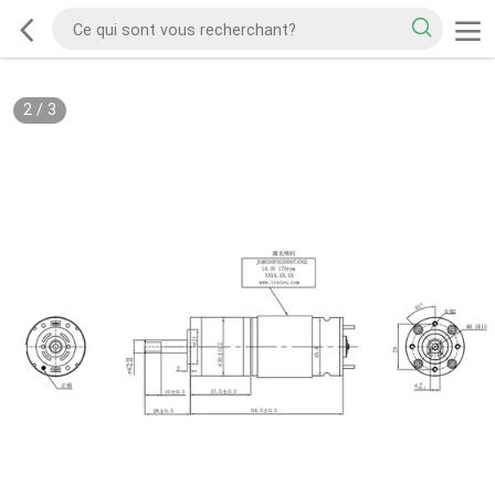
2
/
3