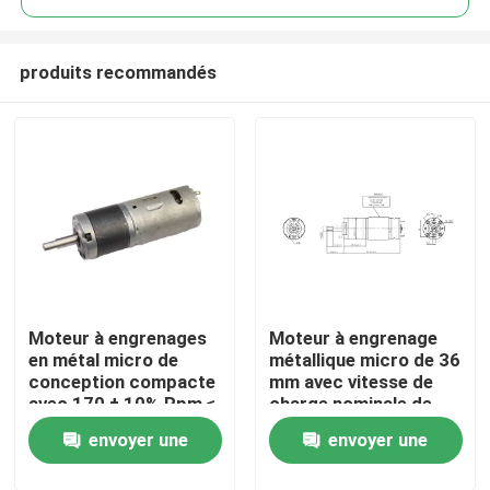
produits recommandés
Moteur à engrenages
Moteur à engrenage
À la maison
en métal micro de
métallique micro de 36
conception compacte
mm avec vitesse de
avec 170 ± 10% Rpm ≤
charge nominale de
Produits
30 A de courant
140 ± 10% RPM
envoyer une
envoyer une
d'arrêt
Le spectacle VR
demande
demande