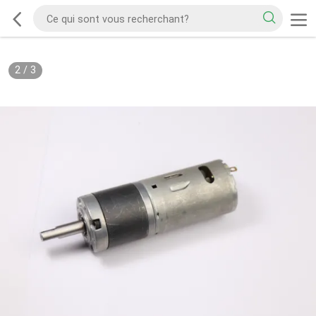
2
/
3