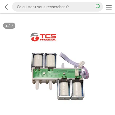
2
/
7