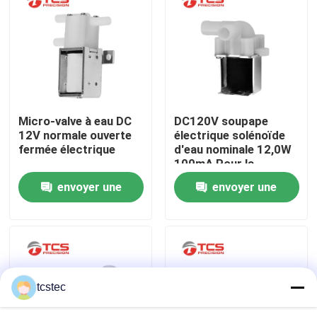
À propos de nous
Visite de l'usine
Micro-valve à eau DC
DC120V soupape
Contrôle de la qualité
12V normale ouverte
électrique solénoïde
fermée électrique
d'eau nominale 12,0W
100mA Pour la
Nous contacter
machine à café
envoyer une
envoyer une
demande
demande
Nouvelles
Les affaires
tcstec
Le blog