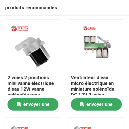
produits recommandés
2 voies 2 positions
Ventilateur d'eau
mini vanne électrique
micro électrique en
d'eau 12W vanne
miniature solénoïde
À la maison
solénoïde pour
DC 12V 2 voies
machine à boire
normalement fermé
envoyer une
envoyer une
pour masseur
Produits
demande
demande
Le spectacle VR