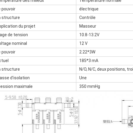
empérature des milieux
Température normale
 pouvoir
électrique
a structure
Contrôle
plication du projet
Masseur
lage de tension
10.8-13.2V
oltage nominal
12 V
 pouvoir
2.22*3W
ctuel
185*3 mA
a structure
N/O, N/C, deux positions, tro
asse d'isolation
Une
ression maximale
350 mmHg