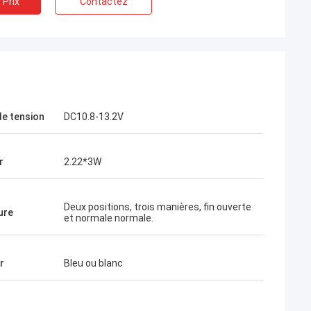
 Prix
Contactez
de tension
DC10.8-13.2V
r
2.22*3W
Deux positions, trois manières, fin ouverte
ure
et normale normale.
r
Bleu ou blanc