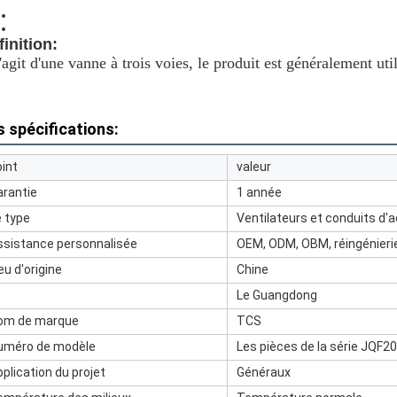
finition:
s'agit d'une vanne à trois voies, le produit est généralement ut
s spécifications:
oint
valeur
arantie
1 année
e type
Ventilateurs et conduits d'a
ssistance personnalisée
OEM, ODM, OBM, réingénierie 
eu d'origine
Chine
Le Guangdong
om de marque
TCS
uméro de modèle
Les pièces de la série JQF2
plication du projet
Généraux