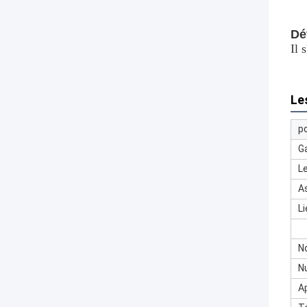
Dé
Il 
Le
p
G
L
A
Li
N
N
Ap