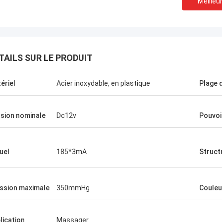
Meilleur
TAILS SUR LE PRODUIT
ériel
Acier inoxydable, en plastique
Plage 
sion nominale
Dc12v
Pouvoi
uel
185*3mA
Struct
ssion maximale
350mmHg
Couleu
lication
Massager