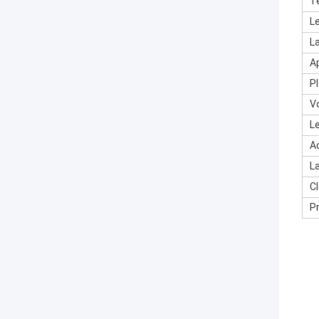
T
Le
L
Ap
P
V
Le
A
L
Cl
P