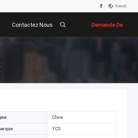
French
Contactez Nous
Demande De
Soumission
r
gine
Chine
marque
TCS