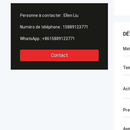
Personne à contacter :
Ellen Liu
Numéro de téléphone :
15889123771
DÉ
WhatsApp :
+8615889123771
Mat
Contact
Ten
Act
Pre
App