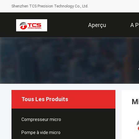
Shenzhen TCS Precision Technology Co., Ltd.
Aperçu
A P
Tous Les Produits
Mi
Compresseur micro
Pompe à vide micro