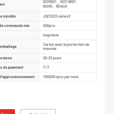
ISO9001、ISO14001、
ion
ROHS、REACH
e modèle
JQF2025 series3
 de commande min
500pcs
negotiate
Carton avec la protection de
'emballage
mousse
ivraison
20-25 jours
s de paiement
T/T
 d'approvisionnement
100000+pcs par mois