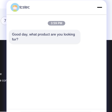
tcstec
7
8
9
3:59 PM
Good day, what product are you looking 
for?
Produits
Compresseur micro
Pompe à vide micro
te
Soupape à air micro
e confidentialité
Toutes les catégories