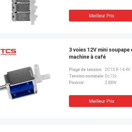
Meilleur Prix
3 voies 12V mini soupape
machine à café
Plage de tension:
DC10.8-14.4V
Tension nominale:
Dc12v
Pouvoir:
2.88W
Meilleur Prix