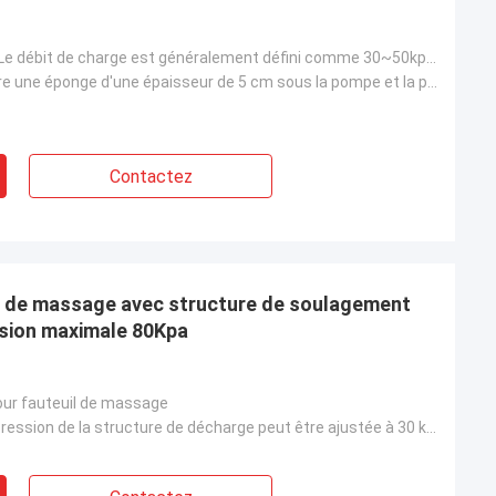
6.0~9.0LPM ((Le débit de charge est généralement défini comme 30~50kpa)
< 50dB ((Mettre une éponge d'une épaisseur de 5 cm sous la pompe et la placer à environ 70 cm du com
Contactez
il de massage avec structure de soulagement
ssion maximale 80Kpa
our fauteuil de massage
> 80 Kpa ((La pression de la structure de décharge peut être ajustée à 30 kPa~80 kPa)