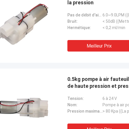
la pression
Pas de débit d'air de charge:
Bruit:
Hermétique:
< 0,2 ml/min
Meilleur Prix
0.5kg pompe à air fauteu
de haute pression et pre
Tension:
6 à 24 V
Nom:
Pompe à air p
Pression maximale: