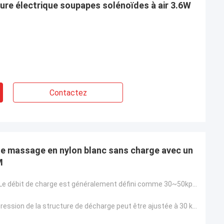
ture électrique soupapes solénoïdes à air 3.6W
Contactez
 de massage en nylon blanc sans charge avec un
M
6.0~9.0LPM ((Le débit de charge est généralement défini comme 30~50kpa)
> 80 Kpa ((La pression de la structure de décharge peut être ajustée à 30 kPa~80 kPa)