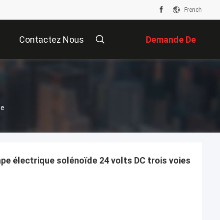
French
Contactez Nous
Demande De
Soumission
ne
e électrique solénoïde 24 volts DC trois voies