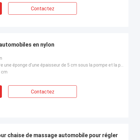
Contactez
 automobiles en nylon
on
< 50dB ((Mettre une éponge d'une épaisseur de 5 cm sous la pompe et la placer à environ 70 cm du com
.1cm
Contactez
our chaise de massage automobile pour régler