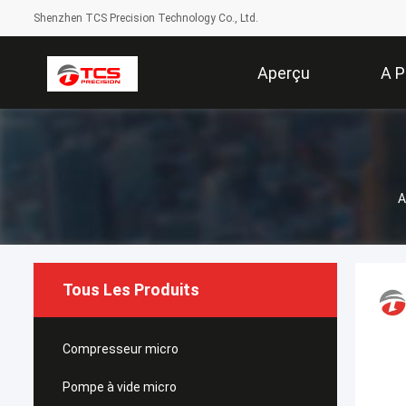
Shenzhen TCS Precision Technology Co., Ltd.
Aperçu
A P
A
Tous Les Produits
Compresseur micro
Pompe à vide micro