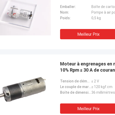
Emballer:
Boîte de cart
Nom:
Pompe à air p
Poids:
0,5 kg
Meilleur Prix
Moteur à engrenages en 
10% Rpm ≤ 30 A de courant
Tension de démarrage:
≤ 2 V
Le couple de marche:
≥ 120 kgf.cm
Boîte de dimension:
36 millimètres
Meilleur Prix