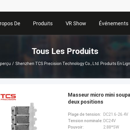
ropos De
Produits
VR Show
Événements
Nous
Tous Les Produits
perçu
/
Shenzhen TCS Precision Technology Co., Ltd. Produits En Lig
Masseur micro mini soupap
deux positions
Plage de tension:
DC21.6-26.4V
Tension nominale:
DC24V
Pouvoir:
2.88*5W